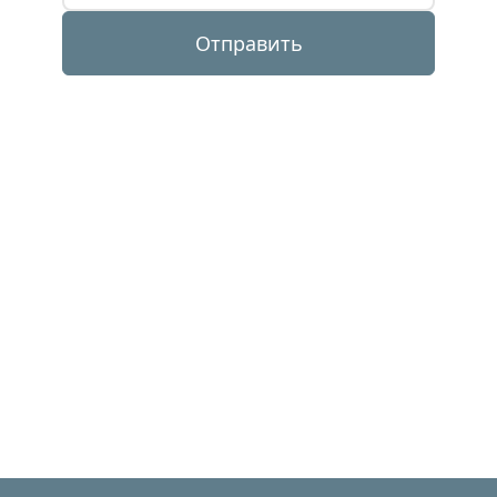
Отправить
Для расчета стоимости вышивки необходимо 
прислать изображение того, что планируется 
вышивать, указать размер желаемой вышивки, а 
также количество изделий на которых должно 
быть нанесение