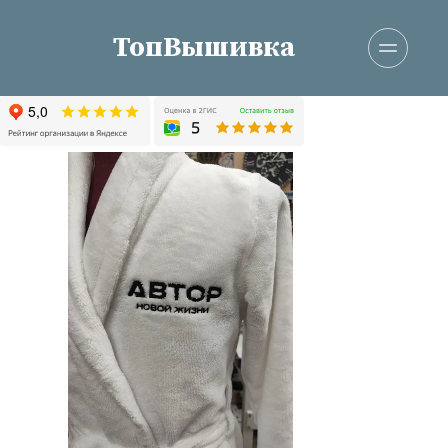
ТопВышивка