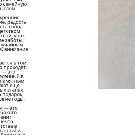
ю семейную 
ыслом. 
кренние. 
е, радость 
ть снова 
етством 
го рисунок 
 заботы, 
случайным 
, внимание 
тся в том, 
 проходят. 
 — это 
есенный в 
 памятным 
ают еще 
х этапах 
 подарок, 
лгие годы.
 — это 
бокого 
енит 
нечто 
ства в 
ычный и 