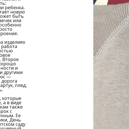
ь: 
 ребенка. 
тает новую 
ожет быть 
ечек или 
особенно 
росто 
роение. 
 изделиях 
работа 
остью 
овое 
 Второе 
хорошо 
ности и 
и другими 
юс — 
 дорога 
ртук, плед, 
. 
 которые 
 а в виде 
кам также 
ок с 
нным. Ее 
ки, День 
тском саду 
душевный 