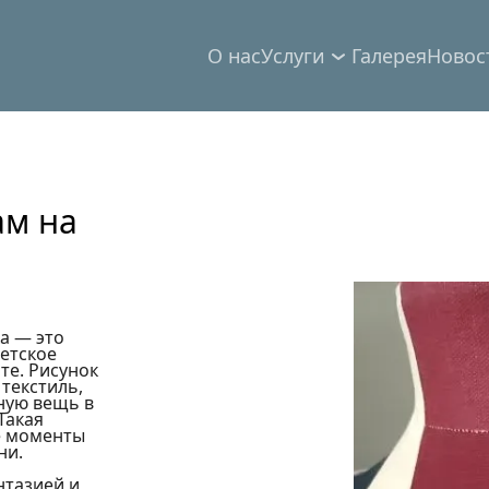
О нас
Услуги
Галерея
Новос
м на 
 — это 
етское 
е. Рисунок 
екстиль, 
ную вещь в 
акая 
 моменты 
и. 
тазией и 