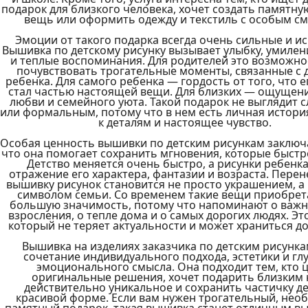
подарок для близкого человека, хочет создать памятну
вещь или оформить одежду и текстиль с особым см
Эмоции от такого подарка всегда очень сильные и ис
Вышивка по детскому рисунку вызывает улыбку, умилени
и теплые воспоминания. Для родителей это возможнос
почувствовать трогательные моменты, связанные с д
ребенка. Для самого ребенка — гордость от того, что е
стал частью настоящей вещи. Для близких — ощущение
любви и семейного уюта. Такой подарок не выглядит 
или формальным, потому что в нем есть личная история
к деталям и настоящее чувство. 
Особая ценность вышивки по детским рисункам заключае
что она помогает сохранить мгновения, которые быстро
Детство меняется очень быстро, а рисунки ребенка
отражение его характера, фантазии и возраста. Перен
вышивку рисунок становится не просто украшением, а
символом семьи. Со временем такие вещи приобрет
большую значимость, потому что напоминают о важны
взросления, о тепле дома и о самых дорогих людях. Это
который не теряет актуальности и может храниться до
Вышивка на изделиях заказчика по детским рисункам
сочетание индивидуального подхода, эстетики и глу
эмоционального смысла. Она подходит тем, кто ц
оригинальные решения, хочет подарить близким 
действительно уникальное и сохранить частичку дет
красивой форме. Если вам нужен трогательный, необ