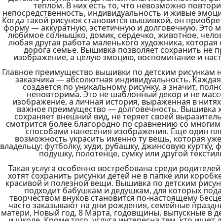
теплом. В них есть то, что невозможно повторит
непосредственность, индивидуальность и живые эмоции
Когда такой рисунок становится вышивкой, он приобре
форму — аккуратную, эстетичную и долговечную. Это м
любимое солнышко, домик, сердечко, животное, челов
любая другая работа маленького художника, которая 
дорога семье. Вышивка позволяет сохранить не п
изображение, а целую эмоцию, воспоминание и наст
Главное преимущество вышивки по детским рисункам на
заказчика — абсолютная индивидуальность. Каждая 
создается по уникальному рисунку, а значит, полн
неповторима. Это не шаблонный декор и не масс
изображение, а личная история, выраженная в нитях.
важное преимущество — долговечность. Вышивка 
сохраняет внешний вид, не теряет своей выразитель
смотрится более благородно по сравнению со многим
способами нанесения изображения. Еще один пл
возможность украсить именно ту вещь, которая уже
владельцу: футболку, худи, рубашку, джинсовую куртку, фа
подушку, полотенце, сумку или другой текстиль
Такая услуга особенно востребована среди родителей,
хотят сохранить рисунки детей не в папке или коробке,
красивой и полезной вещи. Вышивка по детским рисун
подходит бабушкам и дедушкам, для которых подар
творчеством внуков становится по-настоящему бесце
часто заказывают на дни рождения, семейные праздни
матери, Новый год, 8 Марта, годовщины, выпускные в де
и школе. Кроме того, услуга интересна тем, кто ищет 